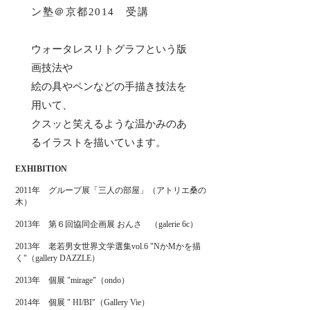
ン塾＠京都2014 受講
ウォータレスリトグラフという版
画技法や
絵の具やペンなどの手描き技法を
用いて、
クスッと笑えるような温かみのあ
るイラストを描いています。
EXHIBITION
2011年 グループ展「三人の部屋」（アトリエ桑の
木）
2013年 第６回協同企画展 おんさ （galerie 6c）
2013年 老若男女世界文学選集vol.6 "NかMかを描
く"（gallery DAZZLE）
2013年 個展 "mirage"（ondo）
2014年 個展 " HI/BI"（Gallery Vie）