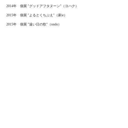
2014年 個展 "グッドアフタヌーン"（ヨハク）
2015年 個展 "よるとくちぶえ"（家ie）
2015年 個展 "遠い日の歌"（ondo）
2016年 個展 "オン・ステージ"（ヨハク）
2017年 神崎由梨×イオクサツキ "本とオリー
ブ"（瀬戸内市民図書館）
CLIENT
NHK出版/KADOKAWA/集英社/小学館/講談社/新潮
社/PHP研究所/河出書房出版
筑摩書房/朝日新聞出版/交通新聞社/徳間書店/ 文藝春
秋/公募ガイド社/地球丸
中央公論社/主婦之友社/プレジデント社/マガジンハ
ウス/博報堂
ディスカヴァー・トゥエンティワン/ライフサイエン
ス出版/アスコム
​フェリシモ/グリーティングワークス/パルコスペー
スシステムズ
ジェイアール東日本企画 他
©イオクサツキ