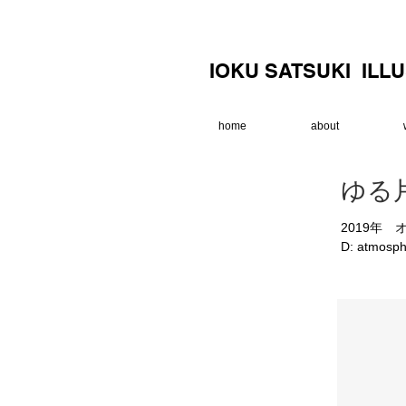
IOKU SATSUKI ILL
home
about
ゆる
2019年 
D:​ atmosph