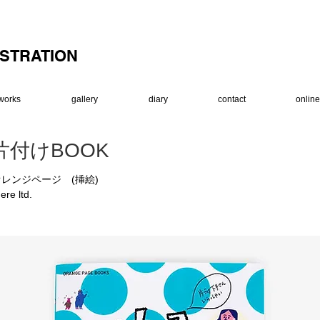
USTRATION
works
gallery
diary
contact
onlin
片付けBOOK
オレンジページ (挿絵)
ere ltd.