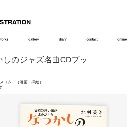
USTRATION
works
gallery
diary
contact
onlin
かしのジャズ名曲CDブッ
 アスコム （装画・挿絵）
オ