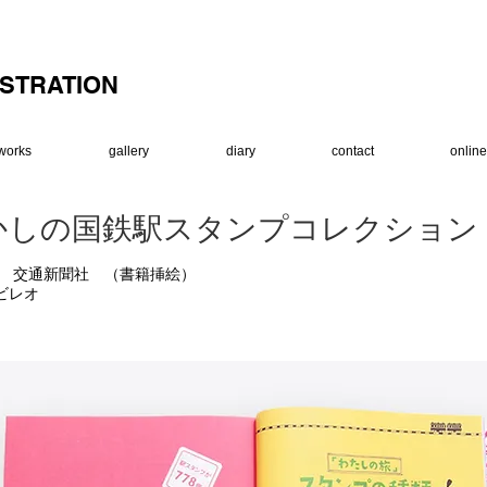
USTRATION
works
gallery
diary
contact
onlin
かしの国鉄駅スタンプコレクション
8年 交通新聞社 （書籍挿絵）
ルビレオ