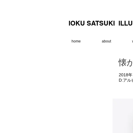
IOKU SATSUKI ILL
home
about
懐
201
​D:ア