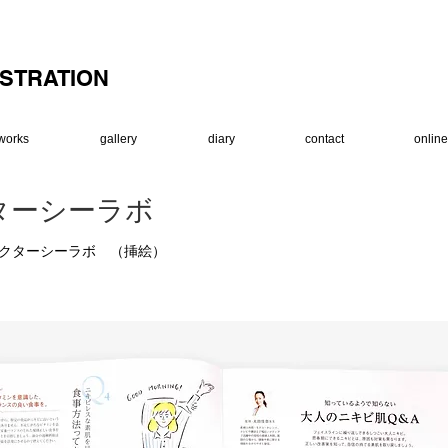
USTRATION
works
gallery
diary
contact
onlin
ターシーラボ
 ドクターシーラボ （挿絵）