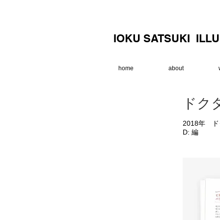
IOKU SATSUKI ILL
home
about
ドク
2018年
D:​ 編