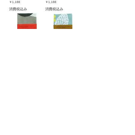
価格
価格
￥1,188
￥1,188
消費税込み
消費税込み
手ぬぐいウォールク
手ぬぐいウォールク
ロス「旅立ちの鳥」
ロス「ひだまりの
花」
価格
￥1,188
価格
￥1,188
消費税込み
消費税込み
版画作品"release"
ポストカードセット
B
価格
￥48,000