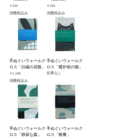
価格
価格
￥330
￥330
消費税込み
消費税込み
手ぬぐいウォールク
手ぬぐいウォールク
ロス「白磁の花瓶」
ロス「暖炉前の猫」
在庫なし
価格
￥1,188
消費税込み
手ぬぐいウォールク
手ぬぐいウォールク
ロス「静寂な森」
ロス「晩餐」