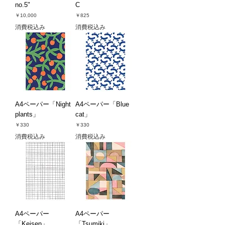
no.5"
C
価格
価格
￥10,000
￥825
消費税込み
消費税込み
A4ペーパー「Night
A4ペーパー「Blue
plants」
cat」
価格
価格
￥330
￥330
消費税込み
消費税込み
A4ペーパー
A4ペーパー
「Keisen」
「Tsumiki」